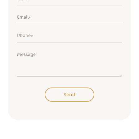
Remind password
Sign up
Send
Send