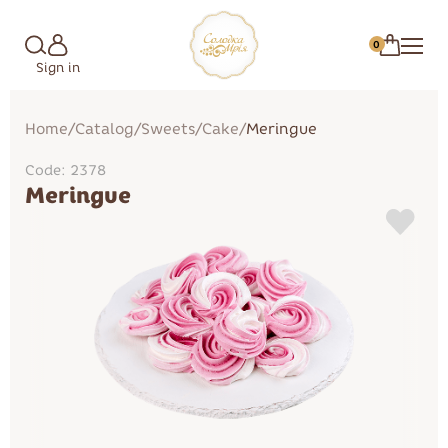
0
Sign in
Home
/
Catalog
/
Sweets
/
Cake
/
Meringue
Code: 2378
Meringue
Marshmallow
Cakes
Candies