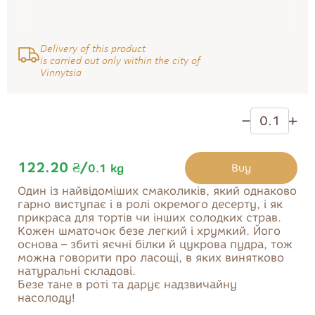
Cake
Sweets
Desserts
Delivery of this product
Cookies
is carried out only within the city of
Vinnytsia
Biscuits and
pastries
Marmalade
122.20 ₴
/
Buy
0.1
kg
Один із найвідоміших смаколиків, який однаково
Buy
гарно виступає і в ролі окремого десерту, і як
прикраса для тортів чи інших солодких страв.
Кожен шматочок безе легкий і хрумкий. Його
основа – збиті яєчні білки й цукрова пудра, тож
можна говорити про ласощі, в яких винятково
натуральні складові.
Безе тане в роті та дарує надзвичайну
насолоду!