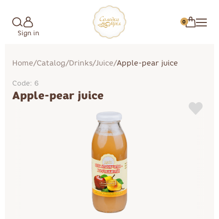
0
Sign in
Home
/
Catalog
/
Drinks
/
Juice
/
Apple-pear juice
Code: 6
Apple-pear juice
Marshmallow
Cakes
Candies