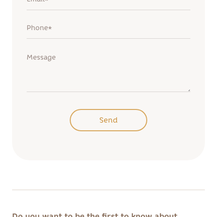
Remind password
Sign up
Send
Send
Do you want to be the first to know about