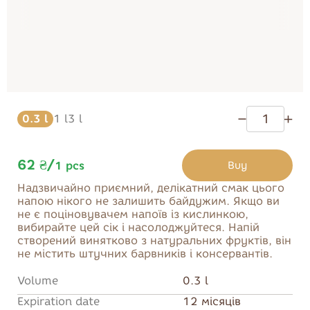
Cake
Sweets
Desserts
Cookies
Biscuits and
pastries
Marmalade
0.3 l
1 l
3 l
62 ₴
/
Buy
1
pcs
Надзвичайно приємний, делікатний смак цього
Buy
напою нікого не залишить байдужим. Якщо ви
не є поціновувачем напоїв із кислинкою,
вибирайте цей сік і насолоджуйтеся. Напій
створений винятково з натуральних фруктів, він
не містить штучних барвників і консервантів.
Volume
0.3 l
Expiration date
12 місяців