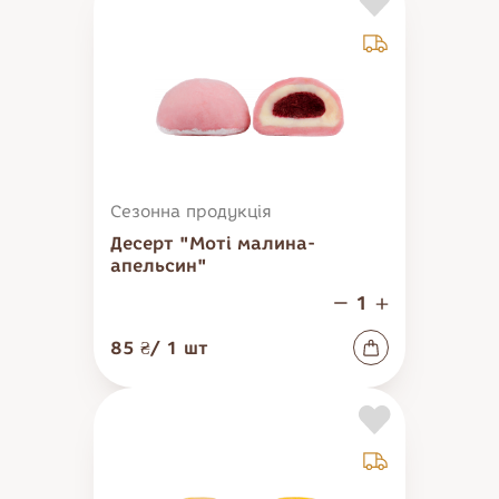
Тістечка
Солодощі
Десерти
Печиво
Бісквіти та здоба
Мармелад
Сезонна продукція
Десерт "Моті малина-
апельсин"
85 ₴
/
1
шт