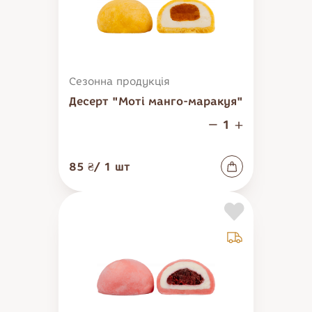
Сезонна продукція
Десерт "Моті манго-маракуя"
85 ₴
/
1
шт