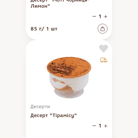
Лимон"
85 ₴
/
1
шт
Нагадати пароль
Увійти
Десерти
Десерт "Тірамісу"