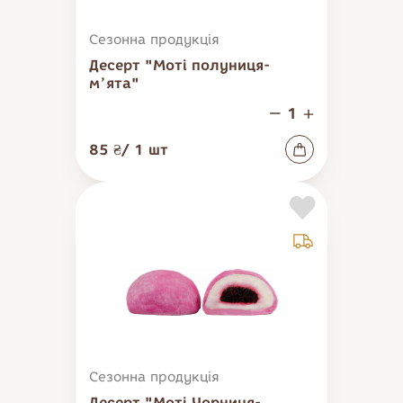
Сезонна продукція
Десерт "Моті полуниця-
мʼята"
85 ₴
/
1
шт
Сезонна продукція
Десерт "Моті Чорниця-