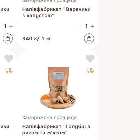
Заморожена продукція
ники
Напівфабрикат "Вареники
Напої
Заморожена
з капустою"
продукція
340 ₴
/
1
кг
Заморожена продукція
ники
Напівфабрикат "Голубці з
рисом та м'ясом"