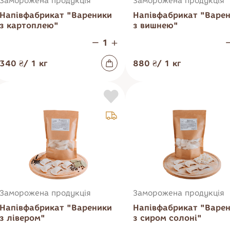
Заморожена продукція
Заморожена продукція
Хліб
Напівфабрикат "Вареники
Напівфабрикат "Варе
Хліб та
Снеки
з картоплею"
з вишнею"
хлібобулочна
продукції
340 ₴
/
1
кг
880 ₴
/
1
кг
Заморожена продукція
Заморожена продукція
Напівфабрикат "Вареники
Напівфабрикат "Варе
з лівером"
з сиром солоні"