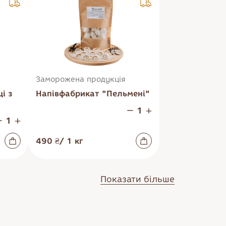
Заморожена продукція
і з
Напівфабрикат "Пельмені"
490 ₴
/
1
кг
Показати більше