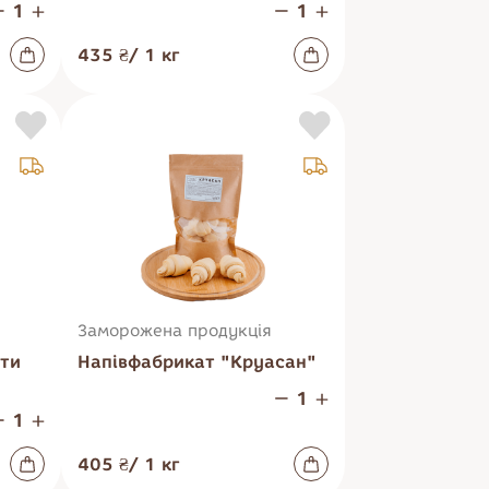
435 ₴
/
1
кг
Заморожена продукція
ети
Напівфабрикат "Круасан"
405 ₴
/
1
кг