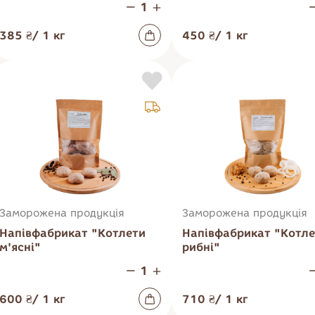
385 ₴
/
1
кг
450 ₴
/
1
кг
Заморожена продукція
Заморожена продукція
Напівфабрикат "Котлети
Напівфабрикат "Котл
м'ясні"
рибні"
600 ₴
/
1
кг
710 ₴
/
1
кг