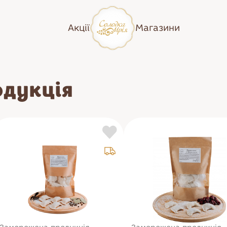
Акції
Магазини
дукція
Кіш/пироги
Пиріжки
Піца