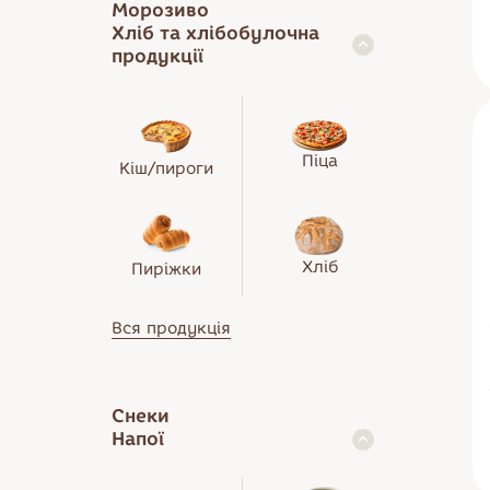
Морозиво
Хліб та хлібобулочна
продукції
Піца
Кіш/пироги
Хліб
Пиріжки
Вся продукція
Снеки
Напої