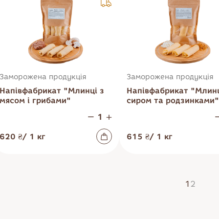
Заморожена продукція
Заморожена продукція
Нагадати пароль
Напівфабрикат "Млинці з
Напівфабрикат "Млинц
Увійти
мясом і грибами"
сиром та родзинками"
620 ₴
/
1
кг
615 ₴
/
1
кг
1
2