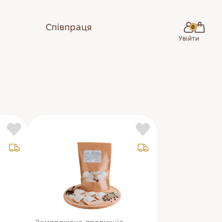
Співпраця
0
Увійти
Сік
Вода
Кава