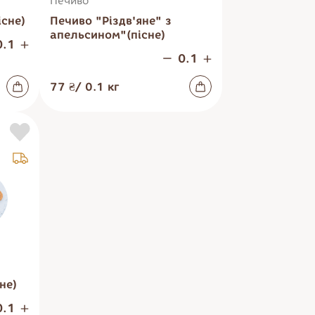
Печиво
сне)
Печиво "Різдв'яне" з
Напої
Заморожена
апельсином"(пісне)
продукція
77 ₴
/
0.1
кг
не)