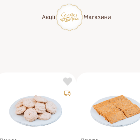
Акції
Магазини
Кіш/пироги
Пиріжки
Піца