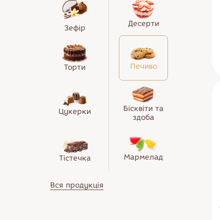
Тістечка
Солодощі
Морозиво
Десерти
Десерти
Зефір
Печиво
Бісквіти та здоба
Печиво
Торти
Мармелад
Бісквіти та
Цукерки
здоба
Мармелад
Тістечка
Вся продукція