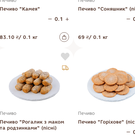
Печиво
Печиво
Хліб
Печиво "Камея"
Печиво "Соняшник" (пі
Хліб та
Снеки
хлібобулочна
продукції
83.10 ₴
/
0.1
кг
69 ₴
/
0.1
кг
Печиво
Печиво
Печиво "Рогалик з маком
Печиво "Горіхове" (піс
та родзинками" (пісні)