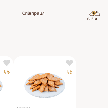
Співпраця
0
Увійти
Сік
Вода
Кава