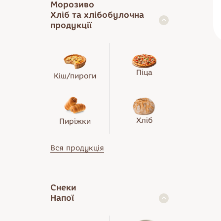
Морозиво
Хліб та хлібобулочна
продукції
Піца
Кіш/пироги
Хліб
Пиріжки
Вся продукція
Снеки
Напої