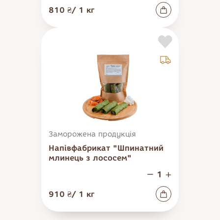
810 ₴
/
1
кг
Заморожена продукція
Напівфабрикат "Шпинатний
млинець з лососем"
910 ₴
/
1
кг