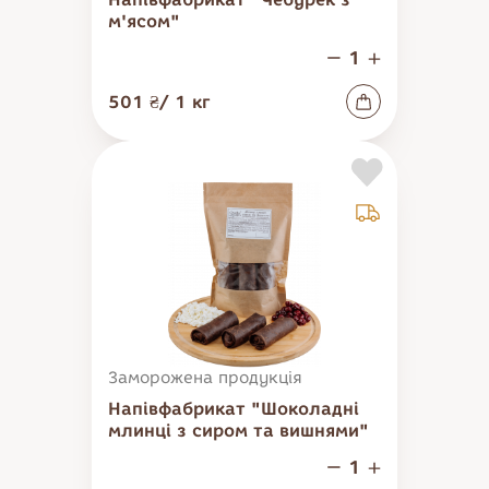
м'ясом"
501 ₴
/
1
кг
Заморожена продукція
Напівфабрикат "Шоколадні
Нагадати пароль
млинці з сиром та вишнями"
Увійти