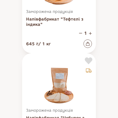
Заморожена продукція
Напівфабрикат "Тефтелі з
індика"
645 ₴
/
1
кг
Заморожена продукція
Напівфабрикат "Чебурек з