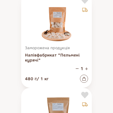
Тістечка
Солодощі
Десерти
Печиво
Бісквіти та здоба
Мармелад
Заморожена продукція
Напівфабрикат "Пельмені
курячі"
480 ₴
/
1
кг