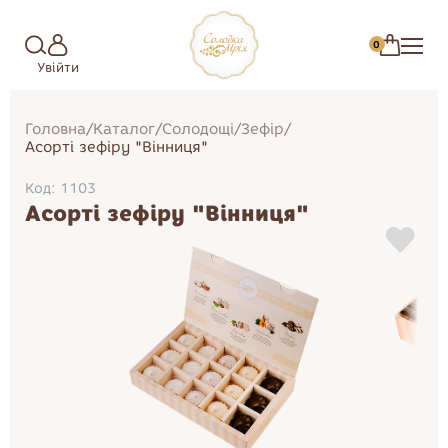
0
Увійти
Головна
/
Каталог
/
Солодощі
/
Зефір
/
Асорті зефіру "Вінниця"
Код: 1103
Асорті зефіру "Вінниця"
Зефір
Торти
Цукерки