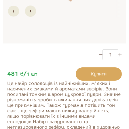
Тістечка
Солодощі
Десерти
Печиво
Бісквіти та здоба
Мармелад
481 ₴
/
Купити
1
шт
Це набір солодощів із найніжніших, мʼяких і
Купити
насичених смаками й ароматами зефірів. Вони
посипані тонким шаром цукрової пудри. Значне
різноманіття зробить вживання цих делікатесів
ще приємнішим. Також гурманів потішить той
факт, що зефіри мають нижчу калорійність,
якщо порівнювати їх з іншими видами
солодощів.Набір глазурованого та
неглазурованого зефіру, складений в художньо