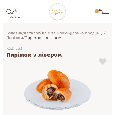
0
Увійти
Головна
/
Каталог
/
Хліб та хлібобулочна продукції
/
Пиріжки
/
Пиріжок з лівером
Код: 533
Пиріжок з лівером
Зефір
Торти
Цукерки