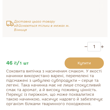
Тістечка
Солодощі
Десерти
Печиво
Доставка цього товару
здійснюється тільки в межах м.
Бісквіти та здоба
Вінниця
Мармелад
46 ₴
/
Купити
1
шт
Соковита випічка з насиченим смаком. У якості
Купити
начинки використано варені, перемелені та
підсмажені з цибулею субпродукти – серце та
легені. Така начинка має не лише спокусливий
смак та аромат, а й високу поживну цінність.
Перекус із пиріжком, що може похвалитися
такою начинкою, насичує надовго й забезпечує
організм білками тваринного походження.