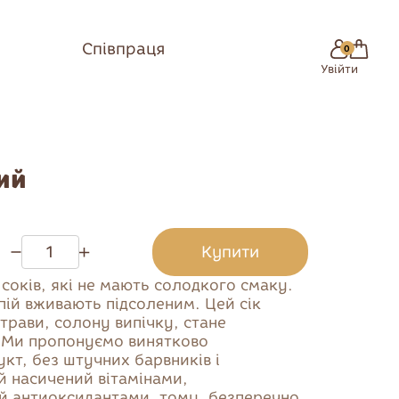
Співпраця
0
Увійти
ий
Купити
 соків, які не мають солодкого смаку.
Купити
пій вживають підсоленим. Цей сік
трави, солону випічку, стане
Сік
. Ми пропонуємо винятково
кт, без штучних барвників і
Вода
ій насичений вітамінами,
Кава
й антиоксидантами, тому, безперечно,