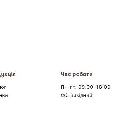
укція
Час роботи
лог
Пн-пт:
09:00-18:00
нки
Сб:
Вихідний