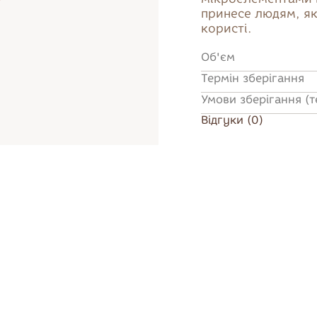
принесе людям, як
Хліб
Хліб та
Снеки
користі.
хлібобулочна
продукції
Об'єм
Термін зберігання
Умови зберігання (
Відгуки (0)