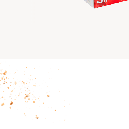
Тістечка
Солодощі
Морозиво
Десерти
Печиво
Бісквіти та здоба
Мармелад