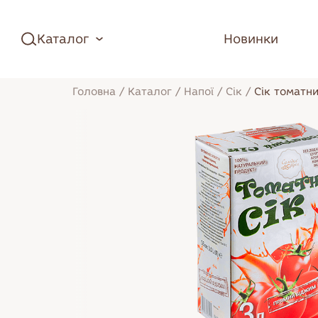
Каталог
Новинки
Головна
/
Каталог
/
Напої
/
Сік
/
Сік томатн
Зефір
Торти
Цукерки