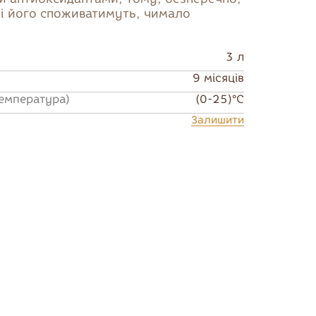
і його споживатимуть, чимало
Напої
Заморожена
продукція
3 л
9 місяців
температура)
(0-25)°C
Залишити