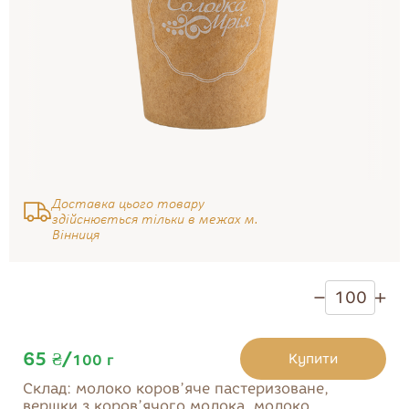
Тістечка
Солодощі
Десерти
Печиво
Бісквіти та здоба
Мармелад
Доставка цього товару
здійснюється тільки в межах м.
Вінниця
65 ₴
/
Купити
100
г
Склад:
молоко коров’яче пастеризоване,
Купити
вершки з коров’ячого молока, молоко