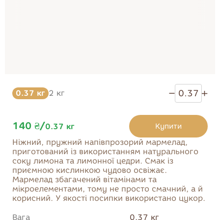
Тістечка
Солодощі
Десерти
Печиво
Бісквіти та здоба
Мармелад
0.37 кг
2 кг
140 ₴
/
Купити
0.37
кг
Ніжний, пружний напівпрозорий мармелад,
Купити
приготований із використанням натурального
соку лимона та лимонної цедри. Смак із
приємною кислинкою чудово освіжає.
Мармелад збагачений вітамінами та
мікроелементами, тому не просто смачний, а й
корисний. У якості посипки використано цукор.
Вага
0.37 кг