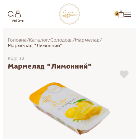
0
Увійти
Головна
/
Каталог
/
Солодощі
/
Мармелад
/
Мармелад "Лимонний"
Код: 32
Мармелад "Лимонний"
Зефір
Торти
Цукерки